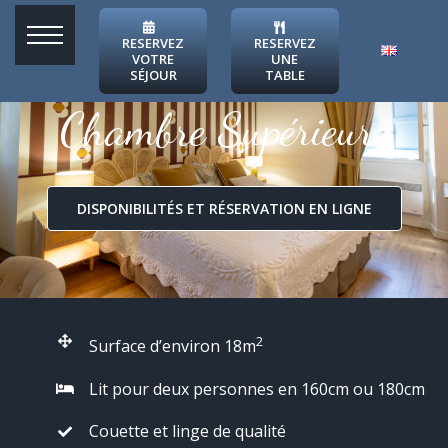
Skip
to
RESERVEZ
RESERVEZ
VOTRE
UNE
content
SÉJOUR
TABLE
Chambre Supérieure
DISPONIBILITÉS ET RÉSERVATION EN LIGNE
2
Surface d’environ 18m
Lit pour deux personnes en 160cm ou 180cm
Couette et linge de qualité